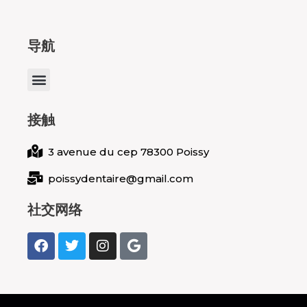
导航
Menu
接触
3 avenue du cep 78300 Poissy
poissydentaire@gmail.com
社交网络
F
T
I
G
a
w
n
o
c
i
s
o
e
t
t
g
b
t
a
l
o
e
g
e