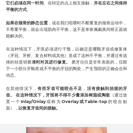
它们必须在同一时间
、在特定的点上相互接触，
并在左右之间保持
平衡的方式
。
如果在颌骨的静态位置
，或在我们咀嚼时不断重复的颌骨运动中，
不尊重平衡，就会出现肌肉不平衡，这不是单靠佩戴夜间矫正器就
能解决的。
在这种情况下，牙医必须进行干预，以确定是哪颗牙齿或修复体
（牙冠、牙桥、复合材料或其他）造成了这种不平衡，并通过有选
择的轻度研磨
准时对其进行修复。
磨牙往往是非常表面的，仅限
于一小部分牙釉质或不平衡的牙冠的陶瓷，产生颚部的正确会合和
动态。
在其他情况下，
有些牙齿可能咬合不足
，
没有接触到拮据的牙
齿。
在这种情况下，牙医将不得不少量添加树脂或陶瓷
（通过放
置一个
Inlay/Onlay
或称为
Overlay或Table-top
的咬合贴
面），
以恢复牙齿间的接触。