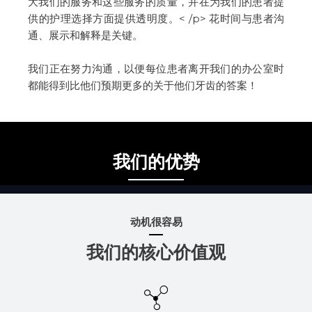
大我们的服务和这些服务的质量，并在为我们的患者提
供的护理选择方面提供透明度。< /p> 花时间与患者沟
通、展示和解释是关键。
我们正在努力沟通，以便每位患者离开我们的办公室时
都能得到比他们预期更多的关于他们牙齿的答案！
我们的优势
动机很容易
我们的核心价值观