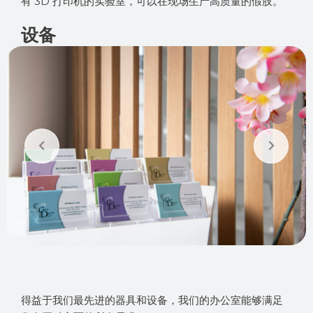
有 3D 打印机的实验室，可以在现场生产高质量的假肢。
设备
得益于我们最先进的器具和设备，我们的办公室能够满足