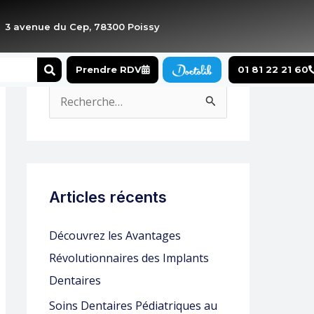
3 avenue du Cep, 78300 Poissy
Search
Prendre RDV
01 81 22 21 60
R
e
c
h
e
Articles récents
r
Découvrez les Avantages
c
Révolutionnaires des Implants
h
Dentaires
e
Soins Dentaires Pédiatriques au
r