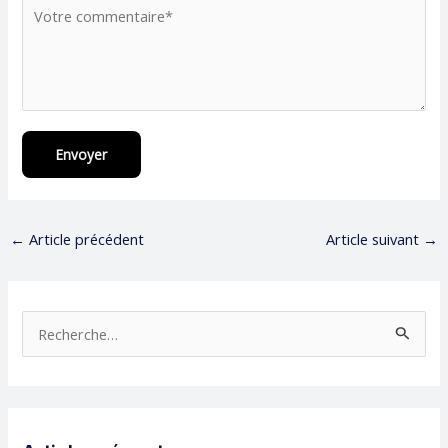
Envoyer
←
Article précédent
Article suivant
→
R
e
c
h