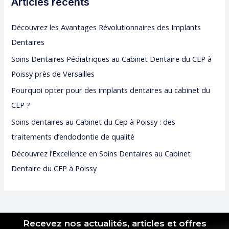
Articles récents
e
r
Découvrez les Avantages Révolutionnaires des Implants
c
Dentaires
h
Soins Dentaires Pédiatriques au Cabinet Dentaire du CEP à
e
Poissy près de Versailles
r
Pourquoi opter pour des implants dentaires au cabinet du
CEP ?
:
Soins dentaires au Cabinet du Cep à Poissy : des
traitements d’endodontie de qualité
Découvrez l’Excellence en Soins Dentaires au Cabinet
Dentaire du CEP à Poissy
Recevez nos actualités, articles et offres