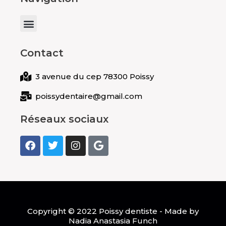
Menu
Contact
3 avenue du cep 78300 Poissy
poissydentaire@gmail.com
Réseaux sociaux
F
T
I
G
a
w
n
o
c
i
s
o
e
t
t
g
b
t
a
l
o
e
g
e
o
r
r
k
a
Copyright © 2022 Poissy dentiste - Made by
m
Nadia Anastasia Funch