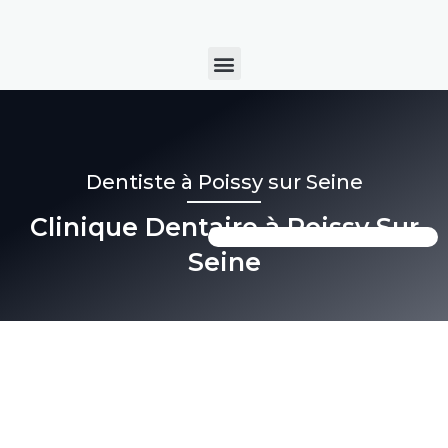
Aller
au
Menu
contenu
Dentiste à Poissy sur Seine
Clinique Dentaire à Poissy Sur
Seine